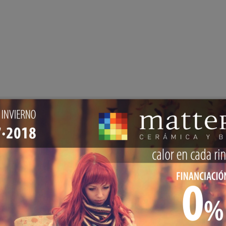
 Online
teria 7
nline de Matteria