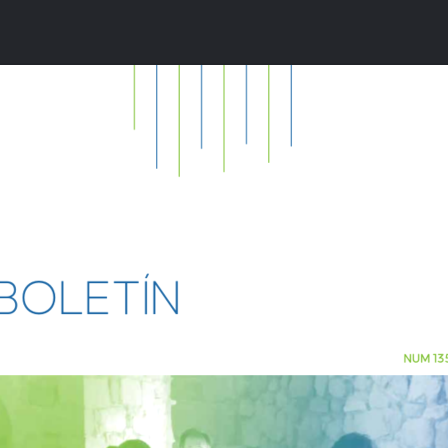
 Online
BOLETÍN
oletín 135
NUM 13