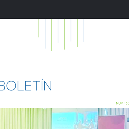
 Online
BOLETÍN
oletín 130
NUM 13